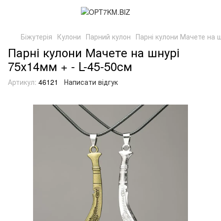
Біжутерія
Кулони
Парний кулон
Парні кулони Мачете на ш
Парні кулони Мачете на шнурі
75х14мм + - L-45-50см
Артикул:
46121
Написати відгук