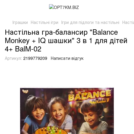
Іграшки
Настільні ігри
Ігри для підлоги та настільні
Насті
Настільна гра-балансир "Balance
Monkey + IQ шашки" 3 в 1 для дітей
4+ BalM-02
Артикул:
2199779209
Написати відгук