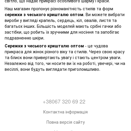
світло, що надає прикрасі особливого шарму і краси.
Наш магазин пропонує різноманітність стилів та форм
сережки з чеського кришталю оптом
. Ви можете вибрати
вироби у вигляді крапель, сердець, кіл, овалів, листя та
багатьох інших. Більшість моделей мають срібні гачки або
застібки, що робить їх зручними для носіння та запобігає
подразненню шкіри.
Сережки з чеського кришталю оптом
- це чудова
прикраса для жінок різного віку та стилів. Через свою красу
та блиск вони привертають увагу і стають центром уваги.
Незалежно від того, чи носите ви їх на роботі, увечері, чи на
весіллі, вони будуть виглядати приголомшливо.
+38067 320 69 22
Контактна інформація
Повна версія сайту