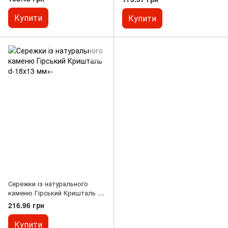
16х10мм+-
Купити
Купити
Сережки із натурального
каменю Гірський Кришталь d-
18х13 мм+-
216.96 грн
Купити