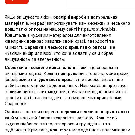
Якщо ви шукаєте якісні ювелірні
вироби з натуральних
матеріалів
, ми раді запропонувати вам
сережки з чеського
кришталю оптом
на нашому сайті
https://opt7km.biz
.
Кришталь
є чудовим матеріалом для виготовлення
ювелірних
прикрас
завдяки своїй красі, твердості та
міцності.
Сережки з чеського кришталю оптом
- це
чудовий вибір для всіх, хто хоче додати у свій образ
вишуканість та елегантність.
Сережки з чеського кришталю оптом
- це справжній
витвір мистецтва. Кожна
прикраса
виготовлена майстрами-
ювелірами з
натурального кришталю
високої якості, що
робить його міцним та довговічним. Наш магазин пропонує
великий вибір різних моделей, починаючи від класичних та
простих, до більш складних та прикрашених кристалами
Сваровські.
Однією з головних переваг
сережки з чеського кришталю
є
їхній унікальний блиск і яскравість кольору.
Кришталь
чудово відбиває світло, створюючи гру відтінків та
відблисків. Крім того,
кришталь
має здатність заломлювати