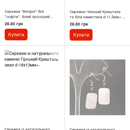
Сережки "Вечірні" білі
Сережки Чеський Кришталь
"софіти", білий прозорий
та біла намистина d-11,5мм+-L-
чеський кришталь L-5см
59мм+-
28.80 грн
28.80 грн
Купити
Купити
Сережки із натурального
Сережки із натурального