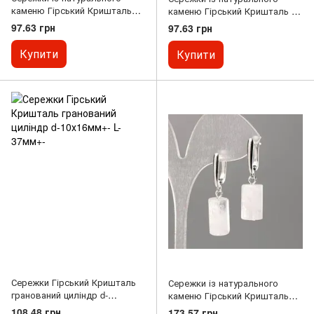
каменю Гірський Кришталь
каменю Гірський Кришталь d-
овал d-18х13мм+-
18х13 мм+-
97.63 грн
97.63 грн
Купити
Купити
Сережки Гірський Кришталь
Сережки із натурального
гранований циліндр d-
каменю Гірський Кришталь
10х16мм+- L-37мм+-
гранований циліндр d-
108.48 грн
173.57 грн