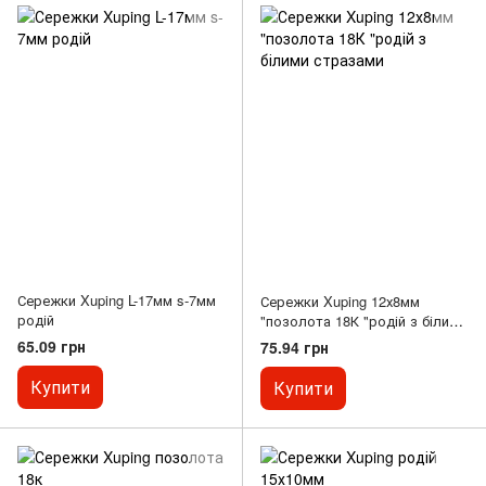
Сережки Xuping L-17мм s-7мм
Сережки Xuping 12х8мм
родій
"позолота 18К "родій з білими
стразами
65.09 грн
75.94 грн
Купити
Купити