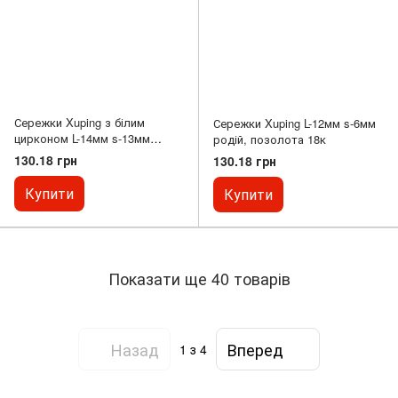
Сережки Xuping з білим
Сережки Xuping L-12мм s-6мм
цирконом L-14мм s-13мм
родій, позолота 18к
позолота 18к
130.18 грн
130.18 грн
Купити
Купити
Показати ще 40 товарів
Назад
Вперед
1
з 4