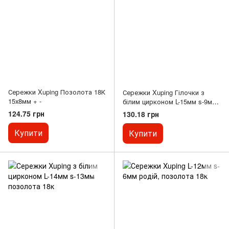
Сережки Xuping Позолота 18К
Сережки Xuping Гілочки з
15х8мм + -
білим цирконом L-15мм s-9мм
позолота 18к
124.75 грн
130.18 грн
Купити
Купити