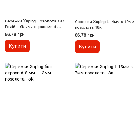
Сережки Xuping Позолота 18К
Сережки Xuping L-14мм s-10мм
Родій з білими стразами d-
позолота 18к
13,5х8мм+-
86.78 грн
86.78 грн
Купити
Купити