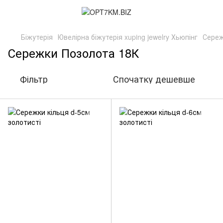
Біжутерія
Ювелірна біжутерія xuping jewelry Хьюпінг
Сереж
Сережки Позолота 18К
Фільтр
Спочатку дешевше