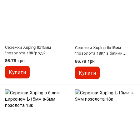
Сережки Xuping 8х15мм
Сережки Xuping 6х15мм
"позолота 18К"родій
"позолота 18К" з білими
стразами
86.78 грн
86.78 грн
Купити
Купити