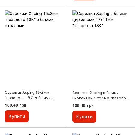
Сережки Xuping 15х8мм
Сережки Xuping з білими
"позолота 18К" з білими
цирконами 17х11мм "позолота
стразами
18К"
108.48 грн
108.48 грн
Купити
Купити