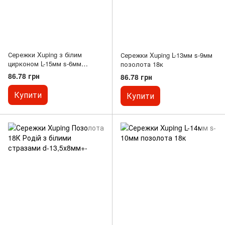
Сережки Xuping з білим
Сережки Xuping L-13мм s-9мм
цирконом L-15мм s-6мм
позолота 18к
позолота 18к
86.78 грн
86.78 грн
Купити
Купити