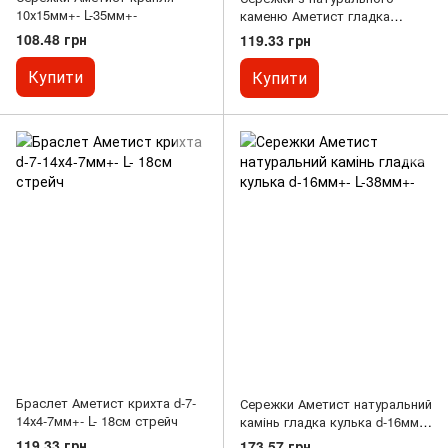
10х15мм+- L-35мм+-
каменю Аметист гладка
кулька d-12мм+- L-33мм+-
108.48 грн
119.33 грн
Купити
Купити
Браслет Аметист крихта d-7-
Сережки Аметист натуральний
14х4-7мм+- L- 18см стрейч
камінь гладка кулька d-16мм+-
L-38мм+-
119.33 грн
173.57 грн