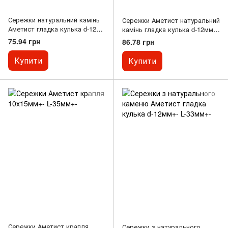
Сережки натуральний камінь
Сережки Аметист натуральний
Аметист гладка кулька d-12мм
камінь гладка кулька d-12мм +
L-3см
- L-32мм + -
75.94 грн
86.78 грн
Купити
Купити
Сережки Аметист крапля
Сережки з натурального