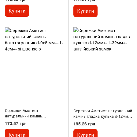
Купити
Купити
Сережки Аметист
Сережки Аметист натуральний
натуральний камінь
камінь гладка кулька d-12мм+-
багатогранник d-9х8 мм+- L-
L-32мм+- англійський замок
173.57 грн
195.26 грн
4см+- зі швензою
Купити
Купити