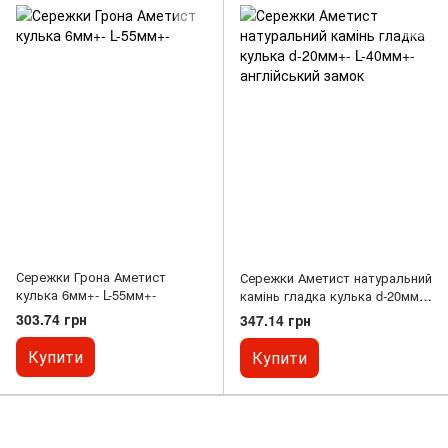
Сережки Грона Аметист
Сережки Аметист натуральний
кулька 6мм+- L-55мм+-
камінь гладка кулька d-20мм+-
L-40мм+- англійський замок
303.74 грн
347.14 грн
Купити
Купити