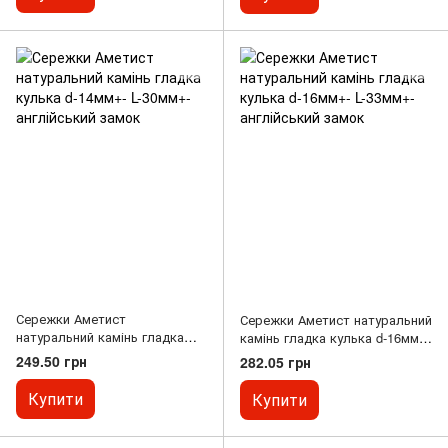
Сережки Аметист
Сережки Аметист натуральний
натуральний камінь гладка
камінь гладка кулька d-16мм+-
кулька d-14мм+- L-30мм+-
L-33мм+- англійський замок
249.50 грн
282.05 грн
англійський замок
Купити
Купити