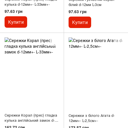
кулька d-12мм+- L-33мм+-
білий d-12мм L-3см
97.63 грн
97.63 грн
Купити
Купити
Сережки Корал (прес) гладка
Сережки з білого Агата d-
кулька англійський замок d-
12мм+- L-2,5см+-
12мм+- L-33мм+-
162.72 грн
173.57 грн