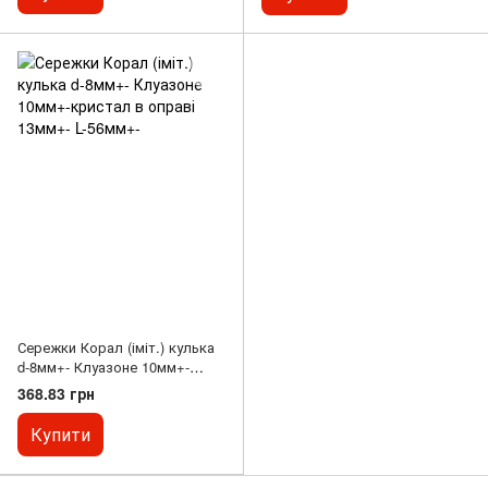
Сережки Корал (іміт.) кулька
d-8мм+- Клуазоне 10мм+-
кристал в оправі 13мм+- L-
368.83 грн
56мм+-
Купити