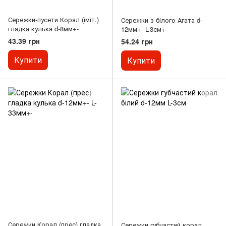
Сережки-пусети Корал (іміт.)
Сережки з білого Агата d-
гладка кулька d-8мм+-
12мм+- L-3см+-
43.39 грн
54.24 грн
Купити
Купити
Сережки Корал (прес) гладка
Сережки губчастий корал