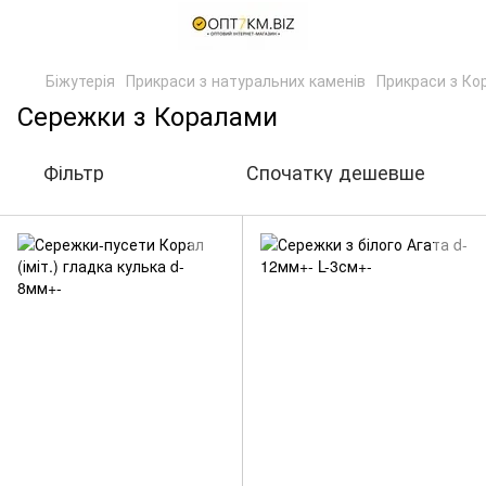
Біжутерія
Прикраси з натуральних каменів
Прикраси з Ко
Сережки з Коралами
Фільтр
Спочатку дешевше