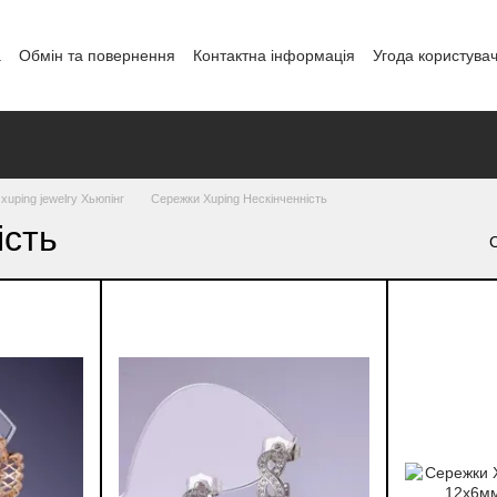
а
Обмін та повернення
Контактна інформація
Угода користува
і
xuping jewelry Хьюпінг
Сережки Xuping Нескінченність
ість