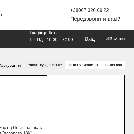
+38067 320 69 22
ча
Передзвонити вам?
Графік роботи:
Вхід
Мій кошик
ПН-НД - 10:00 – 22:00
спочатку дешевше
за популярністю
за назвою
Сортування: