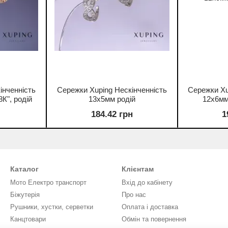
інченність
Сережки Xuping Нескінченність
Сережки Xu
К", родій
13х5мм родій
12х6мм
184.42 грн
1
Каталог
Клієнтам
Мото Електро транспорт
Вхід до кабінету
Біжутерія
Про нас
Рушники, хустки, серветки
Оплата і доставка
Канцтовари
Обмін та повернення