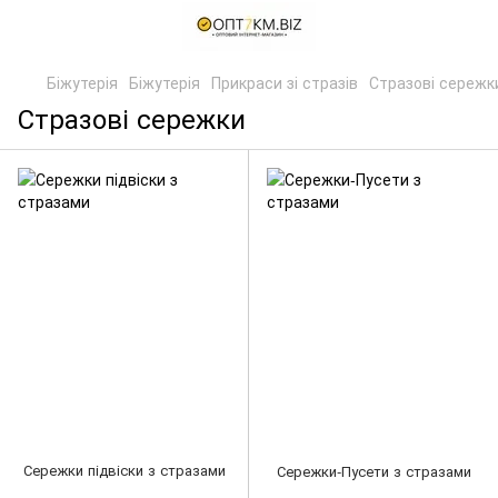
Біжутерія
Біжутерія
Прикраси зі стразів
Стразові сережк
Стразові сережки
Сережки підвіски з стразами
Сережки-Пусети з стразами