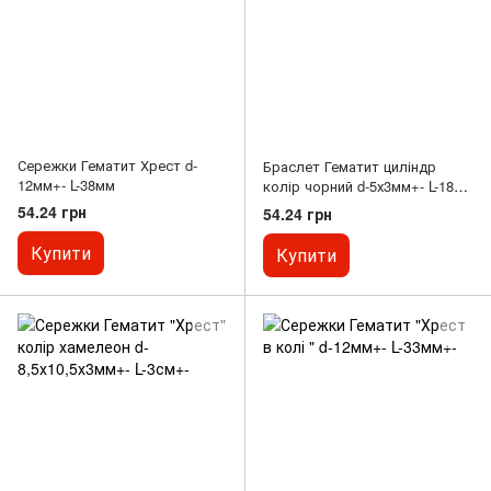
Сережки Гематит Хрест d-
Браслет Гематит циліндр
12мм+- L-38мм
колір чорний d-5х3мм+- L-18см
+- (стрейч)
54.24 грн
54.24 грн
Купити
Купити