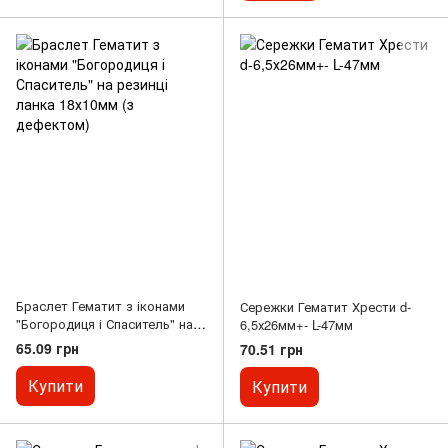
Браслет Гематит з іконами
Сережки Гематит Хрести d-
"Богородиця і Спаситель" на
6,5х26мм+- L-47мм
резинці ланка 18х10мм (з
65.09 грн
70.51 грн
дефектом)
Купити
Купити