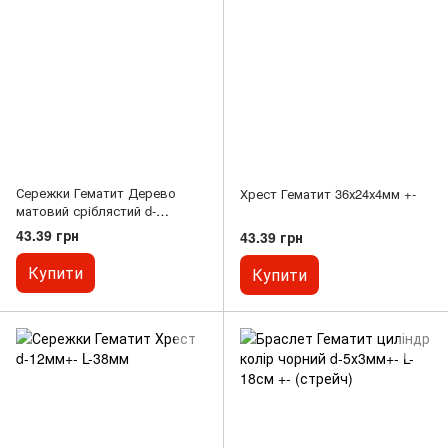
Сережки Гематит Дерево
Хрест Гематит 36х24х4мм +-
матовий сріблястий d-
12,5х4,5мм+- L-3,2см
43.39 грн
43.39 грн
Купити
Купити