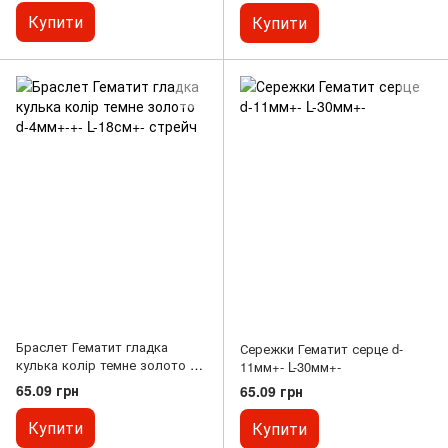
Купити
Купити
Браслет Гематит гладка
Сережки Гематит серце d-
кулька колір темне золото d-
11мм+- L-30мм+-
4мм+-+- L-18см+- стрейч
65.09 грн
65.09 грн
Купити
Купити