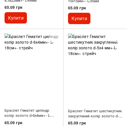
8,5х22мм+- L-44мм
10х15мм+- L-35мм
65.09 грн
65.09 грн
Купити
Купити
Браслет Гематит циліндр
Браслет Гематит шестикутник
колір золото d-6х4мм+- L-
закруглений колір золото d-
18см+- стрейч
5х4 мм+-L-18см+- стрейч
65.09 грн
65.09 грн