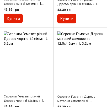
Дерево сині d-12х4мм+- L-
Дерево срібні d-12х4мм+- L-
3,2см
3,2см
43.39 грн
43.39 грн
Купити
Купити
Сережки Гематит різний
Сережки Гематит Дерево
Дерево чорні d-12х4мм+- L-
матовий хамелеон d-
3,2см
12,5х4,5мм+- L-3,2см
43.39 грн
43.39 грн