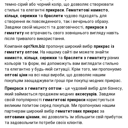
темно-сірий або чорний колір, що дозволяє створювати
стильні та елегантні
прикраси
.
Гематитові намисто
,
кільця
,
сережки
та
браслети
чудово підходять для
створення як повсякденного, так і вечірнього образу.
Завдяки своїй міцності та довговічності,
прикраси з
гематиту
не втрачають свого зовнішнього вигляду навіть
після тривалого використання.
Компанія
opt7km.biz
пропонує широкий вибір
прикрас із
гематиту оптом
. На нашому сайті ви можете знайти
намисто
,
кільця
,
сережки
та
браслети з гематиту
різних
кольорів та форм, які допоможуть вам виглядати стильно
та елегантно у будь-якій ситуації. Крім того, ми пропонуємо
оптові ціни
на всі наші вироби, що дозволяє нашим
покупцям заощаджувати гроші при покупці модних прикрас.
Прикраси з гематиту оптом
- це чудовий вибір для бізнесу,
який займається продажем модних
аксесуарів
. Завдяки
своїй популярності
гематитові прикраси
користуються
великим попитом серед покупців. Ми пропонуємо нашим
партнерам широкий вибір
гематитових прикрас
за
оптовими цінами
, які дозволять їм збільшити свій прибуток
та задовольнити потреби своїх клієнтів.