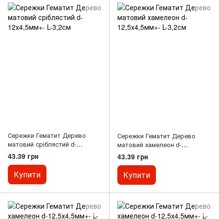
Сережки Гематит Дерево
Сережки Гематит Дерево
матовий сріблястий d-
матовий хамелеон d-
12х4,5мм+- L-3,2см
12,5х4,5мм+- L-3,2см
43.39 грн
43.39 грн
Купити
Купити