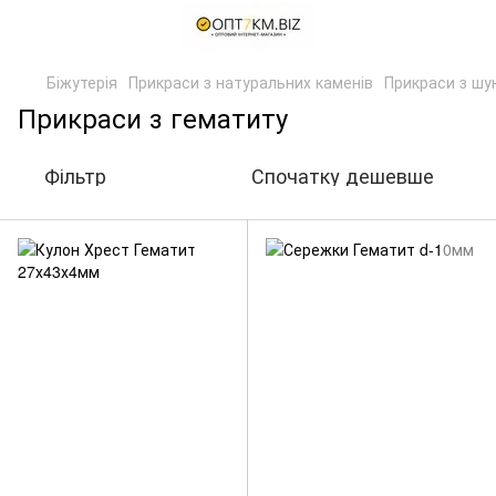
Біжутерія
Прикраси з натуральних каменів
Прикраси з шу
Прикраси з гематиту
Фільтр
Спочатку дешевше