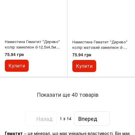
Намистина Гематит "Дерево"
Намистина Гематит "Дерево"
колір хамелеон d-12,5х4,5мм+-
колір матовий хамелеон d-
( 4шт.)
12,5х4,5мм+- ( 4шт.)
75.94 грн
75.94 грн
Купити
Купити
Показати ще 40 товарів
Назад
Вперед
1
з 14
Гематит
– це мінерал, що має унікальні властивості. Він має