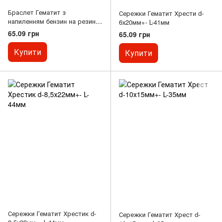
Браслет Гематит з
Сережки Гематит Хрести d-
напиленням бензин на резинці
6х20мм+- L-41мм
гладка кулька d-6мм L- 18см
65.09 грн
65.09 грн
Купити
Купити
Сережки Гематит Хрестик d-
Сережки Гематит Хрест d-