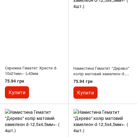
Сережки Гематит Хрести d-
Намистина Гематит "Дерево"
10х21мм+- L-43мм
колір матовий хамелеон d-
12,5х4,5мм+- ( 4шт.)
75.94 грн
75.94 грн
Купити
Купити