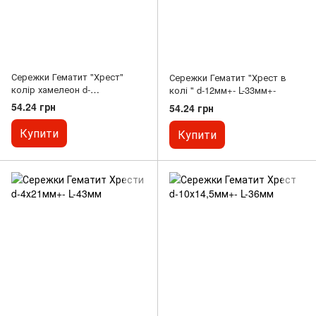
Сережки Гематит "Хрест"
Сережки Гематит "Хрест в
колір хамелеон d-
колі " d-12мм+- L-33мм+-
8,5х10,5х3мм+- L-3см+-
54.24 грн
54.24 грн
Купити
Купити