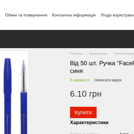
а
Обмін та повернення
Контактна інформація
Угода користува
і
Головна
Канцтовари
Ручки Origina
Від 50 шт. Ручка "Faс
синя
В наявності
Написати відгук
6.10 грн
Купити
Характеристики