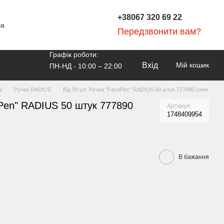
+38067 320 69 22
ча
Передзвонити вам?
Графік роботи:
Вхід
Мій кошик
ПН-НД - 10:00 – 22:00
l
Ручки RADIUS
Від 50 шт. Ручка "FaсePen" RADIUS 50 штук 777890 синя
ePen" RADIUS 50 штук 777890
Артикул
1748409954
В бажання