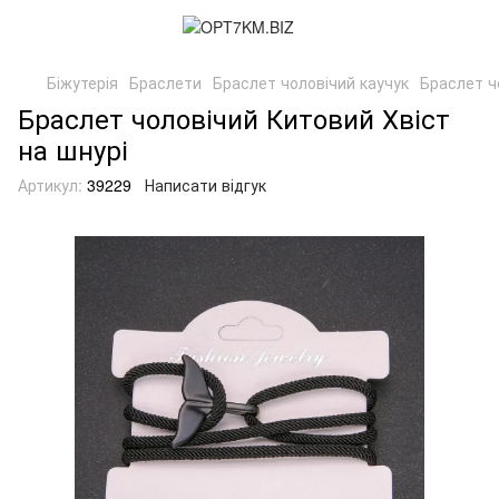
Біжутерія
Браслети
Браслет чоловічий каучук
Браслет ч
Браслет чоловічий Китовий Хвіст
на шнурі
Артикул:
39229
Написати відгук