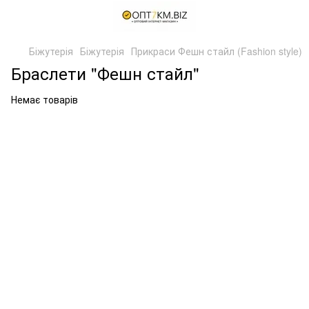
Біжутерія
Біжутерія
Прикраси Фешн стайл (Fashion style)
Браслети "Фешн стайл"
Немає товарів