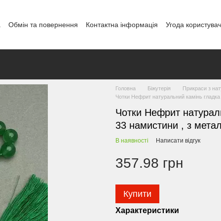
а
Обмін та повернення
Контактна інформація
Угода користува
і
Головна
Біжутерія
Прикраси з нат
Чотки Нефрит натуральний камінь гладка
Чотки Нефрит натураль
33 намистини , з мета
В наявності
Написати відгук
357.98 грн
Купити
Характеристики