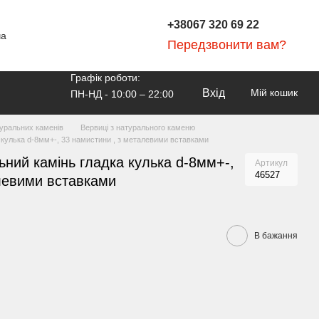
+38067 320 69 22
ча
Передзвонити вам?
Графік роботи:
Вхід
Мій кошик
ПН-НД - 10:00 – 22:00
уральних каменів
Вервиці з натурального каменю
 кулька d-8мм+-, 33 намистини , з металевими вставками
ний камінь гладка кулька d-8мм+-,
Артикул
46527
левими вставками
В бажання