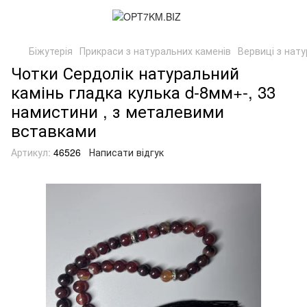
Біжутерія
Прикраси з натуральних каменів
Вервиці з нат
Чотки Сердолік натуральний
камінь гладка кулька d-8мм+-, 33
намистини , з металевими
вставками
Артикул:
46526
Написати відгук