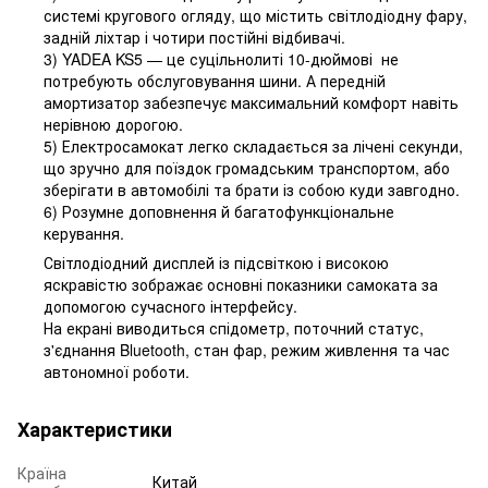
системі кругового огляду, що містить світлодіодну фару,
задній ліхтар і чотири постійні відбивачі.
3) YADEA KS5 — це суцільнолиті 10-дюймові не
потребують обслуговування шини. А передній
амортизатор забезпечує максимальний комфорт навіть
нерівною дорогою.
5) Електросамокат легко складається за лічені секунди,
що зручно для поїздок громадським транспортом, або
зберігати в автомобілі та брати із собою куди завгодно.
6) Розумне доповнення й багатофункціональне
керування.
Світлодіодний дисплей із підсвіткою і високою
яскравістю зображає основні показники самоката за
допомогою сучасного інтерфейсу.
На екрані виводиться спідометр, поточний статус,
з'єднання Bluetooth, стан фар, режим живлення та час
автономної роботи.
Характеристики
Країна
Китай