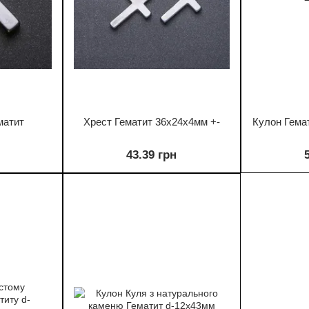
матит
Хрест Гематит 36х24х4мм +-
Кулон Гема
43.39 грн