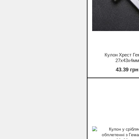
Кулон Хрест Ге
27х43х4мм
43.39 грн