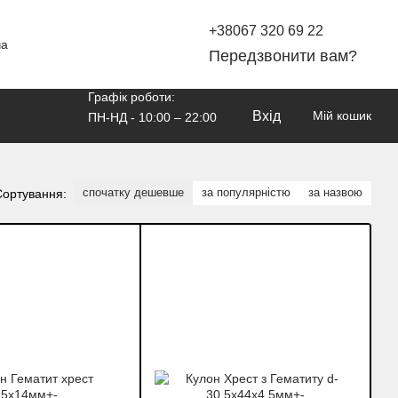
+38067 320 69 22
ча
Передзвонити вам?
Графік роботи:
Вхід
Мій кошик
ПН-НД - 10:00 – 22:00
спочатку дешевше
за популярністю
за назвою
Сортування: