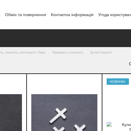
а
Обмін та повернення
Контактна інформація
Угода користува
і
а, гематиту, метеорити і Лави
Прикраси з гематиту
Кулон Гематит
НОВИНКА