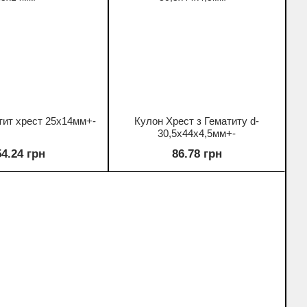
тит хрест 25х14мм+-
Кулон Хрест з Гематиту d-
30,5х44х4,5мм+-
54.24 грн
86.78 грн