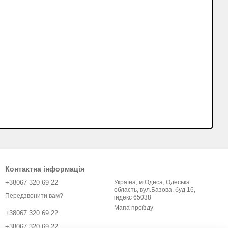
Контактна інформація
+38067 320 69 22
Україна, м.Одеса, Одеська
область, вул.Базова, буд 16,
Передзвонити вам?
індекс 65038
Мапа проїзду
+38067 320 69 22
+38067 320 69 22