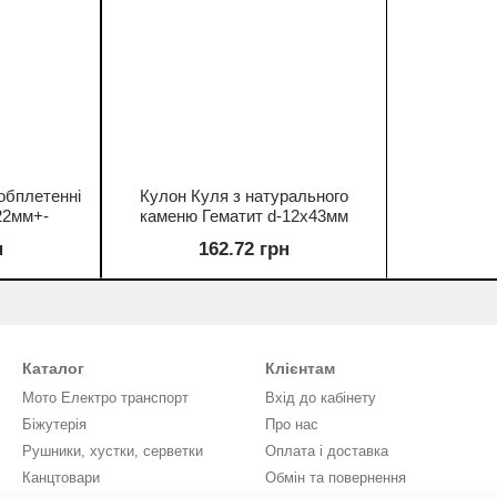
обплетенні
Кулон Куля з натурального
22мм+-
каменю Гематит d-12х43мм
н
162.72 грн
Каталог
Клієнтам
Мото Електро транспорт
Вхід до кабінету
Біжутерія
Про нас
Рушники, хустки, серветки
Оплата і доставка
Канцтовари
Обмін та повернення