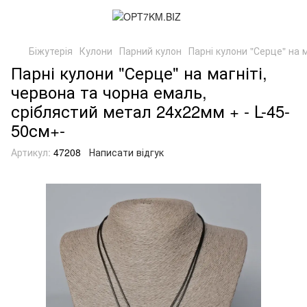
Біжутерія
Кулони
Парний кулон
Парні кулони "Серце" на 
Парні кулони "Серце" на магніті,
червона та чорна емаль,
сріблястий метал 24х22мм + - L-45-
50см+-
Артикул:
47208
Написати відгук