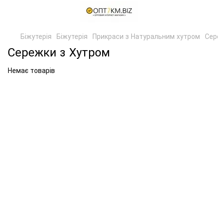
Біжутерія
Біжутерія
Прикраси з Натуральним хутром
Сер
Сережки з Хутром
Немає товарів